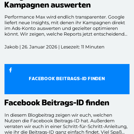
Kampagnen auswerten
Performance Max wird endlich transparenter. Google
liefert neue Insights, mit denen ihr Kampagnen direkt
im Ads-Konto auswerten und gezielter optimieren
könnt. Wir zeigen, welche Reports jetzt entscheidend
sind, wie ihr Suchbegriffe, Kanäle, Placements und
Assets richtig bewertet und worauf es bei der
Jakob | 26. Januar 2026 | Lesezeit: 11 Minuten
Optimierung wirklich ankommt. So holt ihr aus eurer
Performance Max Kampagne das Maximum raus.
FACEBOOK BEITRAGS-ID FINDEN
Facebook Beitrags-ID finden
In diesem Blogbeitrag zeigen wir euch, welchen
Nutzen die Facebook Beitrags-ID hat. Außerdem
verraten wir euch in einer Schritt-für-Schritt-Anleitung,
wie ihr die Beitrags-ID ganz einfach findet. Viel Spaß