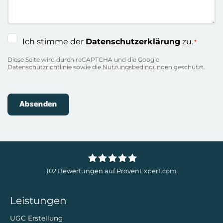
Einwilligung
Ich stimme der
Datenschutzerklärung
zu.
*
*
Diese Seite wird durch reCAPTCHA und die Google
Datenschutzrichtlinie
sowie die
Nutzungsbedingungen
geschützt.
102
Bewertungen auf ProvenExpert.com
ZweiDigital
Leistungen
UGC Erstellung