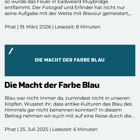
so wurde das Feuer in Eadweard Muybridge
entflammt. Der Fotograf und Erfinder hat nicht nur
seine Aufgabe mit der Wette mit Bravour gemeistert,
sondern hat die Medienwelt und das Bewegtbild mit
seiner Entdeckung für immer verändert. Seine
Phat | 19. März 2026 | Lesezeit: 8 Minuten
Erfindung sollte die Welt bewegen und ist quasi der
Ursprung von Filmen, Reels und anderen bewegten
Formaten, die wird täglich nutzen.
DIE MACHT DER FARBE BLAU
Die Macht der Farbe Blau
Blau war nicht immer da, zumindest nicht in unseren
Köpfen. Wusstet ihr, dass antike Kulturen das Blau des
Himmels gar nicht benennen konnten? In diesem
Beitrag nehmen wir euch mit auf eine Reise durch die
Geschichte einer Farbe, die wir heute fast überall sehen,
in Mode, Marken und Medien. Ihr erfahrt, warum Blau
Phat | 25. Juli 2025 | Lesezeit: 6 Minuten
erst spät in unsere Sprache kam, wie es zum Symbol für
Göttlichkeit, Macht und Vertrauen wurde und warum