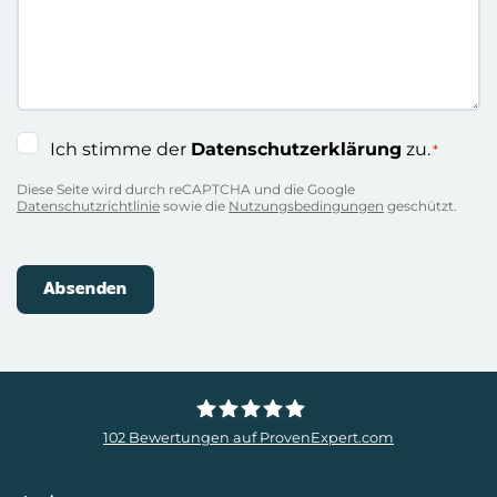
Einwilligung
Ich stimme der
Datenschutzerklärung
zu.
*
*
Diese Seite wird durch reCAPTCHA und die Google
Datenschutzrichtlinie
sowie die
Nutzungsbedingungen
geschützt.
102
Bewertungen auf ProvenExpert.com
ZweiDigital