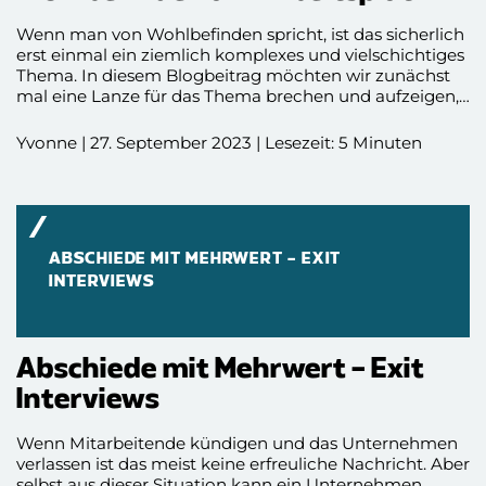
Wenn man von Wohlbefinden spricht, ist das sicherlich
erst einmal ein ziemlich komplexes und vielschichtiges
Thema. In diesem Blogbeitrag möchten wir zunächst
mal eine Lanze für das Thema brechen und aufzeigen,
warum das Wohlbefinden eine entscheidende und
zentrale Rolle spielt hinsichtlich der Produktivität und
Yvonne | 27. September 2023 | Lesezeit: 5 Minuten
der Zufriedenheit der Mitarbeitenden und warum es
letztlich ein Erfolgsfaktor für das Unternehmen ist. Wir
geben Einblicke in unsere Agenturkultur und verraten,
wie wir tagtäglich versuchen ein Umfeld zu schaffen,
dass es ermöglicht Employee Wellbeing zu leben.
ABSCHIEDE MIT MEHRWERT – EXIT
INTERVIEWS
Abschiede mit Mehrwert – Exit
Interviews
Wenn Mitarbeitende kündigen und das Unternehmen
verlassen ist das meist keine erfreuliche Nachricht. Aber
selbst aus dieser Situation kann ein Unternehmen