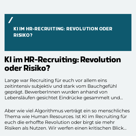
Zusammenarbeit.
KI IM HR-RECRUITING: REVOLUTION ODER
RISIKO?
KI im HR-Recruiting: Revolution
oder Risiko?
Lange war Recruiting für euch vor allem eins
zeitintensiv subjektiv und stark vom Bauchgefühl
geprägt. BewerberInnen wurden anhand von
Lebensläufen gesichtet Eindrücke gesammelt und
Entscheidungen oft zwischen Kaffee Nummer zwei
und Feierabend getroffen. Doch Anfang 2026 steht HR
Aber wie viel Algorithmus verträgt ein so menschliches
vor einem echten Wendepunkt. Künstliche Intelligenz
Thema wie Human Resources. Ist KI im Recruiting für
mischt den Recruiting Prozess kräftig auf und
euch die erhoffte Revolution oder birgt sie mehr
verspricht euch mehr Effizienz Objektivität und Tempo.
Risiken als Nutzen. Wir werfen einen kritischen Blick
auf Chancen und Herausforderungen und zeigen euch