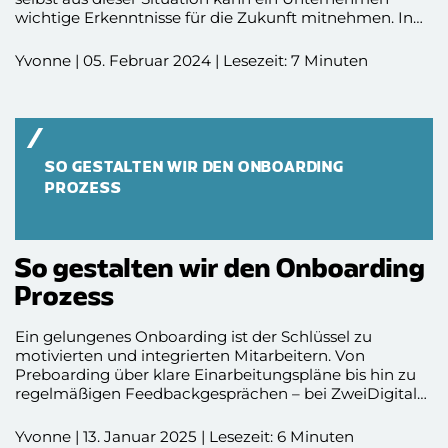
wichtige Erkenntnisse für die Zukunft mitnehmen. In
diesem Blogbeitrag erfahrt ihr, wozu Exit Interviews gut
sind und wie man ein Exit Interview führen und im
Yvonne | 05. Februar 2024 | Lesezeit: 7 Minuten
Anschluss die Ergebnisse daraus deuten und verwerten
kann. Viel Spaß beim Lesen!
SO GESTALTEN WIR DEN ONBOARDING
PROZESS
So gestalten wir den Onboarding
Prozess
Ein gelungenes Onboarding ist der Schlüssel zu
motivierten und integrierten Mitarbeitern. Von
Preboarding über klare Einarbeitungspläne bis hin zu
regelmäßigen Feedbackgesprächen – bei ZweiDigital
schaffen strukturierte Prozesse und Team-Events eine
reibungslose Integration und stärken die
Yvonne | 13. Januar 2025 | Lesezeit: 6 Minuten