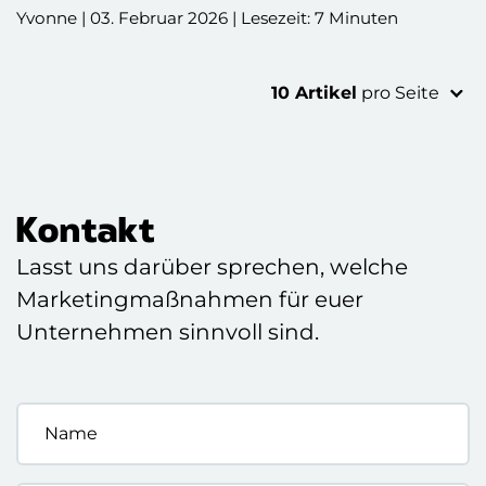
wo KI euch im Umgang mit BewerberInnen wirklich
Yvonne | 03. Februar 2026 | Lesezeit: 7 Minuten
unterstützt und wo der Faktor Mensch unersetzlich
bleibt.
10 Artikel
pro Seite
Kontakt
Lasst uns darüber sprechen, welche
Marketingmaßnahmen für euer
Unternehmen sinnvoll sind.
Name
*