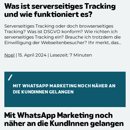
Was ist serverseitiges Tracking
und wie funktioniert es?
Serverseitiges Tracking oder doch browserseitiges
Tracking? Was ist DSGVO konform? Wie richten ich
serverseitiges Tracking ein? Brauche ich trotzdem die
Einwilligung der Webseitenbesucher? Ihr merkt, das
Thema serverseitiges Tracking ist komplex und es
können viele Fragen aufkommen! Wir richten seit
Noel
| 15. April 2024 | Lesezeit: 7 Minuten
Jahren für unsere KundInnen serverseitiges Tracking
ein und geben euch in diesem Blogbeitrag unser
Wissen weiter. Viel Spaß beim Deep Dive in Cookies,
Tracking und Co.
MIT WHATSAPP MARKETING NOCH NÄHER AN
DIE KUNDINNEN GELANGEN
Mit WhatsApp Marketing noch
näher an die KundInnen gelangen