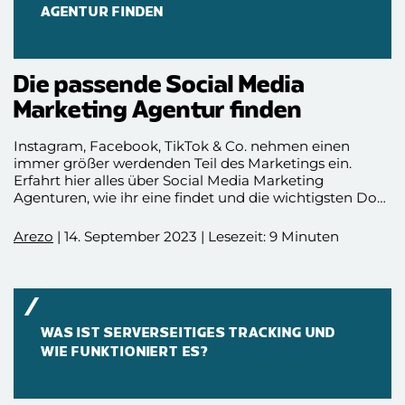
AGENTUR FINDEN
Die passende Social Media
Marketing Agentur finden
Instagram, Facebook, TikTok & Co. nehmen einen
immer größer werdenden Teil des Marketings ein.
Erfahrt hier alles über Social Media Marketing
Agenturen, wie ihr eine findet und die wichtigsten Dos
and Don’ts während der Zusammenarbeit mit einer
Social Media Marketing Agentur. Außerdem erwarten
Arezo
| 14. September 2023 | Lesezeit: 9 Minuten
euch hilfreiche Tipps und Tricks und ein Beispiel wie
eine Zusammenarbeit aussehen kann.
WAS IST SERVERSEITIGES TRACKING UND
WIE FUNKTIONIERT ES?