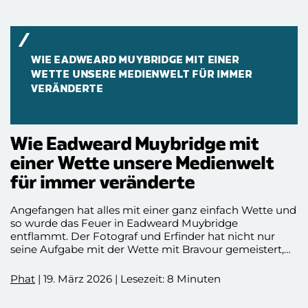
WIE EADWEARD MUYBRIDGE MIT EINER
WETTE UNSERE MEDIENWELT FÜR IMMER
VERÄNDERTE
Wie Eadweard Muybridge mit
einer Wette unsere Medienwelt
für immer veränderte
Angefangen hat alles mit einer ganz einfach Wette und
so wurde das Feuer in Eadweard Muybridge
entflammt. Der Fotograf und Erfinder hat nicht nur
seine Aufgabe mit der Wette mit Bravour gemeistert,
sondern hat die Medienwelt und das Bewegtbild mit
seiner Entdeckung für immer verändert. Seine
Phat
| 19. März 2026 | Lesezeit: 8 Minuten
Erfindung sollte die Welt bewegen und ist quasi der
Ursprung von Filmen, Reels und anderen bewegten