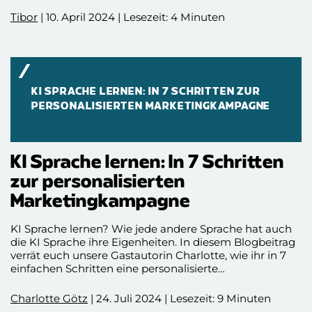
Tibor
| 10. April 2024 | Lesezeit: 4 Minuten
KI SPRACHE LERNEN: IN 7 SCHRITTEN ZUR
PERSONALISIERTEN MARKETINGKAMPAGNE
KI Sprache lernen: In 7 Schritten
zur personalisierten
Marketingkampagne
KI Sprache lernen? Wie jede andere Sprache hat auch
die KI Sprache ihre Eigenheiten. In diesem Blogbeitrag
verrät euch unsere Gastautorin Charlotte, wie ihr in 7
einfachen Schritten eine personalisierte
Marketingkampagne mit Hilfe von KI erstellen könnt.
Euch erwarten natürlich auch ein paar Beispiele!
Charlotte Götz
| 24. Juli 2024 | Lesezeit: 9 Minuten