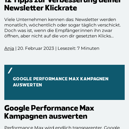
12 Tipps zur Verbesserung deiner
Newsletter Klickrate
Viele Unternehmen kennen das: Newsletter werden
monatlich, wöchentlich oder sogar täglich verschickt.
Doch was ist, wenn die Empfänger:innen ihn zwar
öffnen, aber nicht auf die von dir gesetzten Klicks
gehen? Um mehr Menschen dazu zu bewegen, auf die
Links in deinem versendeten Newsletter zu klicken, hilft
Anja
| 20. Februar 2023 | Lesezeit: 7 Minuten
ein Blick auf die Klickrate. Wir geben dir insgesamt 12
Tipps zur Verbesserung deiner Newsletter Klickrate.
GOOGLE PERFORMANCE MAX KAMPAGNEN
AUSWERTEN
Google Performance Max
Kampagnen auswerten
Performance Max wird endlich transparenter. Google