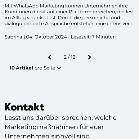
Mit WhatsApp Marketing können Unternehmen ihre
KundInnen direkt auf einer Plattform erreichen, die fest
im Alltag verankert ist. Durch die persönliche und
dialogorientierte Ansprache entstehen eine intensivere
Bindung und ein besseres Verständnis der
Kundenbedürfnisse. Mit der richtigen Strategie und
Sabrina
| 04. Oktober 2024 | Lesezeit: 7 Minuten
kontinuierlicher Optimierung lässt sich der Kanal
effektiv in die Marketingmaßnahmen integrieren, um
langfristigen Erfolg zu sichern.
Eine Seite zurück
2 / 12
Eine Seite weiter
10 Artikel
pro Seite
Kontakt
Lasst uns darüber sprechen, welche
Marketingmaßnahmen für euer
Unternehmen sinnvoll sind.