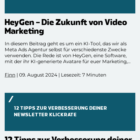
HeyGen – Die Zukunft von Video
Marketing
In diesem Beitrag geht es um ein KI-Tool, das wir als
Meta Ads Agentur selbst für verschiedenste Zwecke
verwenden. Die Rede ist von HeyGen, eine Software,
mit der ihr KI-generierte Avatare für euer Marketing,
euren Service oder im Unternehmensinternen nutzen
könnt. Wie das geht, zeigen wir euch jetzt!
Finn
| 09. August 2024 | Lesezeit: 7 Minuten
12 TIPPS ZUR VERBESSERUNG DEINER
NEWSLETTER KLICKRATE