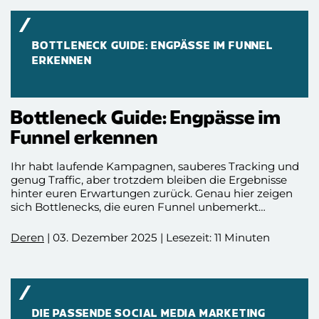
Formaten, die wird täglich nutzen.
BOTTLENECK GUIDE: ENGPÄSSE IM FUNNEL
ERKENNEN
Bottleneck Guide: Engpässe im
Funnel erkennen
Ihr habt laufende Kampagnen, sauberes Tracking und
genug Traffic, aber trotzdem bleiben die Ergebnisse
hinter euren Erwartungen zurück. Genau hier zeigen
sich Bottlenecks, die euren Funnel unbemerkt
ausbremsen. In diesem Guide erklären wir, wie ihr diese
Engpässe erkennt, sauber analysiert und gezielt behebt.
Deren
| 03. Dezember 2025 | Lesezeit: 11 Minuten
Wir führen euch durch die wichtigsten Funnel Stufen
und zeigen typische Fehler.
DIE PASSENDE SOCIAL MEDIA MARKETING