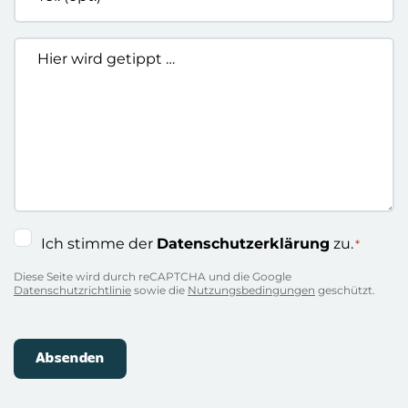
(opt.)
Hier
wird
getippt
…
Einwilligung
Ich stimme der
Datenschutzerklärung
zu.
*
*
Diese Seite wird durch reCAPTCHA und die Google
Datenschutzrichtlinie
sowie die
Nutzungsbedingungen
geschützt.