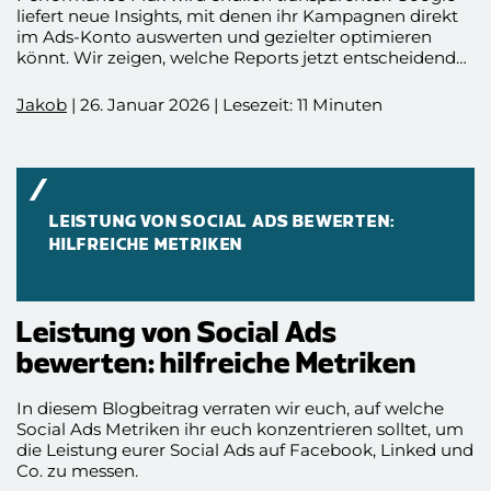
liefert neue Insights, mit denen ihr Kampagnen direkt
im Ads-Konto auswerten und gezielter optimieren
könnt. Wir zeigen, welche Reports jetzt entscheidend
sind, wie ihr Suchbegriffe, Kanäle, Placements und
Assets richtig bewertet und worauf es bei der
Jakob
| 26. Januar 2026 | Lesezeit: 11 Minuten
Optimierung wirklich ankommt. So holt ihr aus eurer
Performance Max Kampagne das Maximum raus.
LEISTUNG VON SOCIAL ADS BEWERTEN:
HILFREICHE METRIKEN
Leistung von Social Ads
bewerten: hilfreiche Metriken
In diesem Blogbeitrag verraten wir euch, auf welche
Social Ads Metriken ihr euch konzentrieren solltet, um
die Leistung eurer Social Ads auf Facebook, Linked und
Co. zu messen.