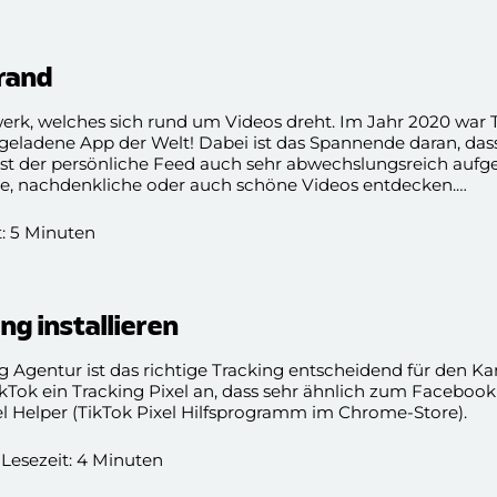
Brand
zwerk, welches sich rund um Videos dreht. Im Jahr 2020 war 
geladene App der Welt! Dabei ist das Spannende daran, das
t ist der persönliche Feed auch sehr abwechslungsreich auf
ge, nachdenkliche oder auch schöne Videos entdecken.
rsonen ist TikTok eine optimale App. Auch deine Brand soll
In diesem Blogbeitrag erklären wir dir neben den Marketing
t: 5 Minuten
Plattform für deine Marke so wichtig ist.
ng installieren
ng Agentur ist das richtige Tracking entscheidend für den
TikTok ein Tracking Pixel an, dass sehr ähnlich zum Facebook P
el Helper (TikTok Pixel Hilfsprogramm im Chrome-Store).
 Lesezeit: 4 Minuten