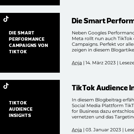
Die Smart Perfor
Neben Googles Performan
DIE SMART
Meta rollt nun auch TikTo
PERFORMANCE
Campaigns. Perfekt vor alle
CAMPAIGNS VON
zeigen in diesem Blogartik
TIKTOK
Anja
| 14. März 2023 | Lesez
TikTok Audience I
In diesem Blogbeitrag erfäh
TIKTOK
Social Media Plattform TikTo
AUDIENCE
for Business dazu entschlos
INSIGHTS
vernetzen und das Targeting
Verständnis für ihre KundIn
Funktion, mithilfe derer di
Anja
| 03. Januar 2023 | Les