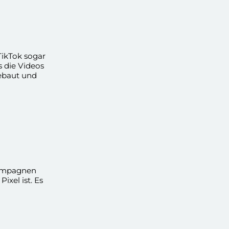
TikTok sogar
s die Videos
gebaut und
te unbedingt
-Möglichkeiten
 Kampagnen
ixel ist. Es