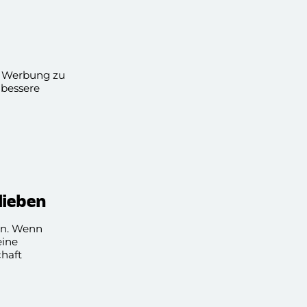
ch Werbung zu
 bessere
 lieben
ein. Wenn
eine
chaft