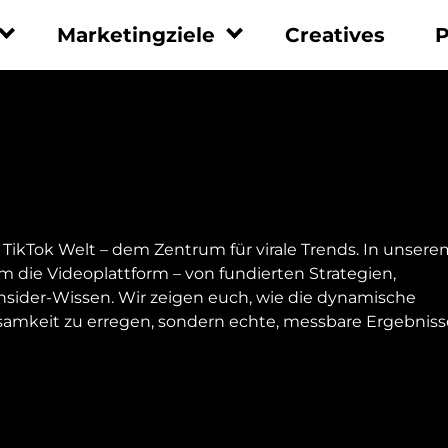
Marketingziele
Creatives
P
men
Marketingziele
Leistungen
Leadgenerierung
Performance
Marketing
Umsatzsteigerung
UGC
Social Recruiting
Whitepaper
App Installationen
e TikTok Welt – dem Zentrum für virale Trends. In unsere
Tracking Integration
Markenbekanntheit
m die Videoplattform – von fundierten Strategien,
Beratung
Insider-Wissen. Wir zeigen euch, wie die dynamische
Reporting
amkeit zu erregen, sondern echte, messbare Ergebniss