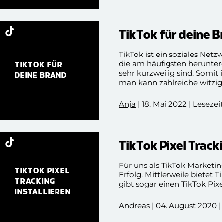
TikTok für deine 
TikTok ist ein soziales Net
die am häufigsten herunter
TIKTOK FÜR
sehr kurzweilig sind. Somi
DEINE BRAND
man kann zahlreiche witzi
Doch nicht nur für Privatpe
auf TikTok vertreten sein. 
Anja
| 18. Mai 2022 | Lesezei
für deine Brand, warum die 
TikTok Pixel Tracki
Für uns als TikTok Marketi
TIKTOK PIXEL
Erfolg. Mittlerweile bietet 
TRACKING
gibt sogar einen TikTok Pix
INSTALLIEREN
Andreas
| 04. August 2020 |