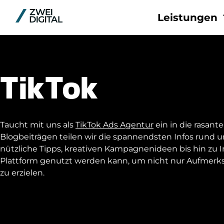
Leistungen
Plattfor
Meta
TikTok
Pinterest
TikTok
LinkedIn
Taucht mit uns als
TikTok Ads Agentur
ein in die rasant
Google
Blogbeiträgen teilen wir die spannendsten Infos rund u
Reddit
nützliche Tipps, kreativen Kampagnenideen bis hin zu 
Plattform genutzt werden kann, um nicht nur Aufmerks
zu erzielen.