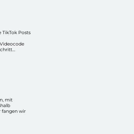
e TikTok Posts
n Videocode
chritt
n, mit
shalb
 fangen wir