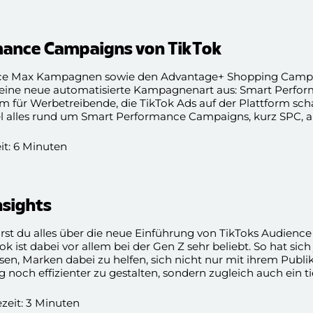
mance Campaigns von TikTok
ce Max Kampagnen sowie den Advantage+ Shopping Camp
k eine neue automatisierte Kampagnenart aus: Smart Perfo
m für Werbetreibende, die TikTok Ads auf der Plattform sch
el alles rund um Smart Performance Campaigns, kurz SPC, a
eit: 6 Minuten
nsights
rst du alles über die neue Einführung von TikToks Audience 
k ist dabei vor allem bei der Gen Z sehr beliebt. So hat sich
sen, Marken dabei zu helfen, sich nicht nur mit ihrem Publ
 noch effizienter zu gestalten, sondern zugleich auch ein ti
nen zu erlangen. Wir zeigen dir die neue TikTok Audience In
e Nutzer:innen besser verstanden werden.
ezeit: 3 Minuten