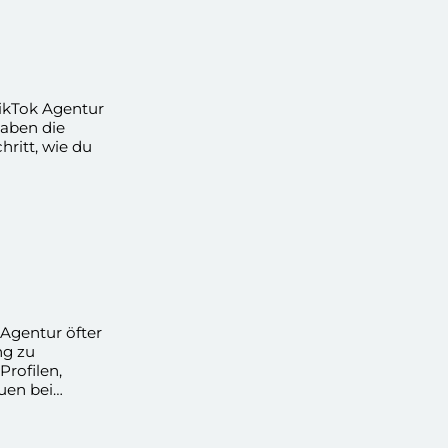
TikTok Agentur
haben die
hritt, wie du
 Agentur öfter
ng zu
Profilen,
uen bei