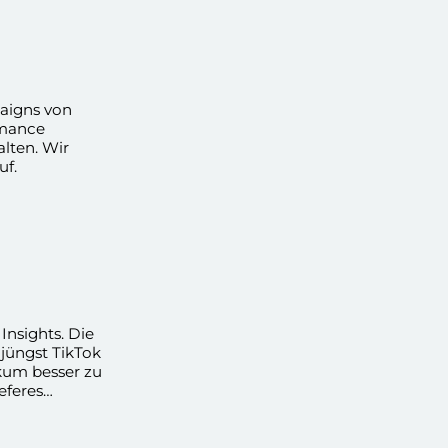
aigns von
rmance
alten. Wir
uf.
Insights. Die
 jüngst TikTok
ikum besser zu
eferes
sights