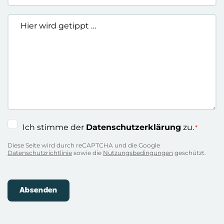
Hier
wird
getippt
…
Einwilligung
Ich stimme der
Datenschutzerklärung
zu.
*
*
Diese Seite wird durch reCAPTCHA und die Google
Datenschutzrichtlinie
sowie die
Nutzungsbedingungen
geschützt.