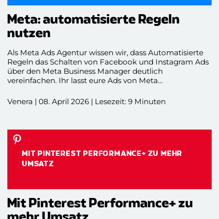
Meta: automatisierte Regeln
nutzen
Als Meta Ads Agentur wissen wir, dass Automatisierte
Regeln das Schalten von Facebook und Instagram Ads
über den Meta Business Manager deutlich
vereinfachen. Ihr lasst eure Ads von Meta
perfektionieren und könnt trotzdem ganz genau
kontrollieren, in welchem Bereich ihr auf die
Venera | 08. April 2026 | Lesezeit: 9 Minuten
Optimierungen zurückgreifen wollt. Alle Infos dazu
gibt’s in diesem Beitrag!
MIT PINTEREST PERFORMANCE+ ZU MEHR
UMSATZ
Mit Pinterest Performance+ zu
mehr Umsatz