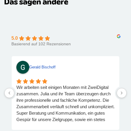
Das sagen andere
5.0
Basierend auf 102 Rezensionen
Gerald Bischoff
Wir arbeiten seit einigen Monaten mit ZweiDigital
D
zusammen. Julia und ihr Team überzeugen durch
z
ihre professionelle und fachliche Kompetenz. Die
u
Zusammenarbeit verläuft schnell und unkompliziert.
Super Beratung und Kommunikation, ein gutes
Gespür für unsere Zielgruppe, sowie ein stetes
Bemühen, das Budget im Blick zu behalten. Wir