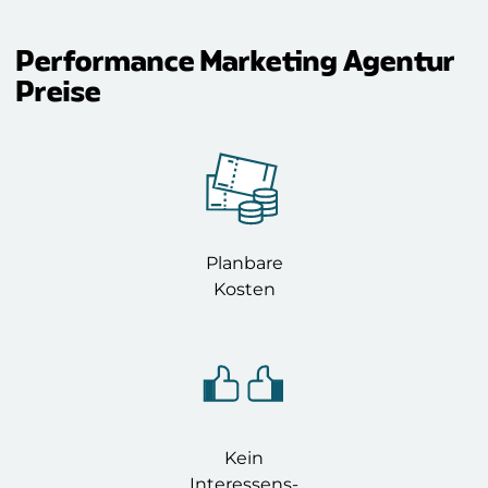
können ZweiDigital uneingeschränkt
weiterempfehlen und freuen uns auf weitere
Projekte.
Performance Marketing Agentur
Preise
Planbare
Kosten
Kein
Interessens-