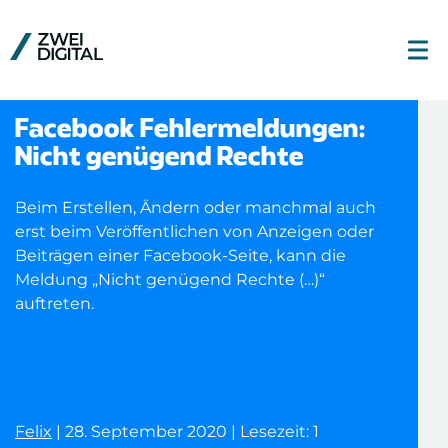
Facebook Fehlermeldungen:
Nicht genügend Rechte
Beim Erstellen, Ändern oder manchmal auch
erst beim Veröffentlichen von Anzeigen oder
Beiträgen einer Facebook-Seite, kann die
Meldung „Nicht genügend Rechte (…)“
auftreten.
Felix
| 28. September 2020 | Lesezeit: 1