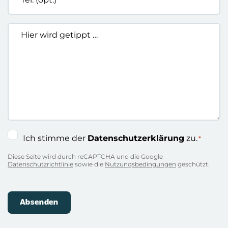
(opt.)
Hier
wird
getippt
…
Einwilligung
Ich stimme der
Datenschutzerklärung
zu.
*
*
Diese Seite wird durch reCAPTCHA und die Google
Datenschutzrichtlinie
sowie die
Nutzungsbedingungen
geschützt.