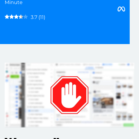
Minute
3.7
(
11
)