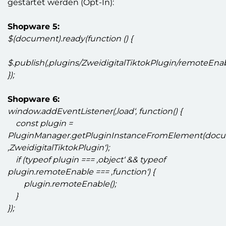
gestartet werden (Opt-In):
Shopware 5:
$(document).ready(function () {
$.publish(‚plugins/ZweidigitalTiktokPlugin/remoteEnabl
});
Shopware 6:
window.addEventListener(‚load‘, function() {
const plugin =
PluginManager.getPluginInstanceFromElement(docu
‚ZweidigitalTiktokPlugin‘);
if (typeof plugin === ‚object‘ && typeof
plugin.remoteEnable === ‚function‘) {
plugin.remoteEnable();
}
});