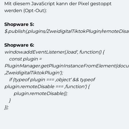
Mit diesem JavaScript kann der Pixel gestoppt
werden (Opt-Out):
Shopware 5:
$.publish(‚plugins/ZweidigitalTiktokPlugin/remoteDisab
Shopware 6:
window.addEventListener(‚load‘, function() {
const plugin =
PluginManager.getPluginInstanceFromElement(docu
‚ZweidigitalTiktokPlugin‘);
if (typeof plugin === ‚object‘ && typeof
plugin.remoteDisable === ‚function‘) {
plugin.remoteDisable();
}
});