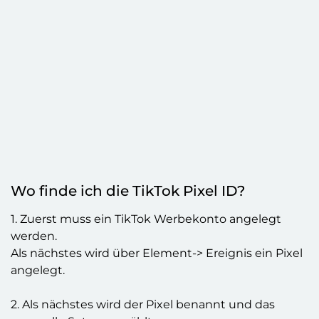
Wo finde ich die TikTok Pixel ID?
1. Zuerst muss ein TikTok Werbekonto angelegt
werden.
Als nächstes wird über Element-> Ereignis ein Pixel
angelegt.
2. Als nächstes wird der Pixel benannt und das
manuelle Setup gewählt.
WICHTIG! Im folgenden Schritt muss „Developer
Mode“ gewählt werden.
3. Jetzt muss nur bestätigt werden und die Pixel ID