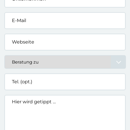
102
Bewertungen auf ProvenExpert.com
ZweiDigital
Leistungen
UGC Erstellung
Serverseitiges Tracking
Performance Marketing
Performance Design
Workshops