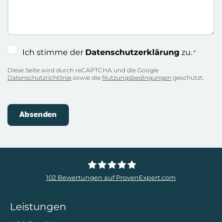
Social Ads
Facebook Ads
TikTok Ads
Pinterest Ads
LinkedIn Ads
Meta Ads
Reddit Ads
Ziele
Umsatzsteigerung
Leadgenerierung
Social Recruiting
App Installationen
Markenbekanntheit