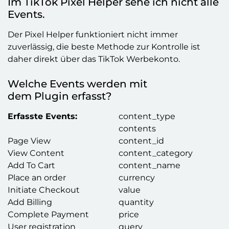
Kontakt
Lasst uns darüber sprechen, welche
Marketingmaßnahmen für euer
Unternehmen sinnvoll sind.
Name
*
Unternehmen
*
E-
Mail
*
Webseite
*