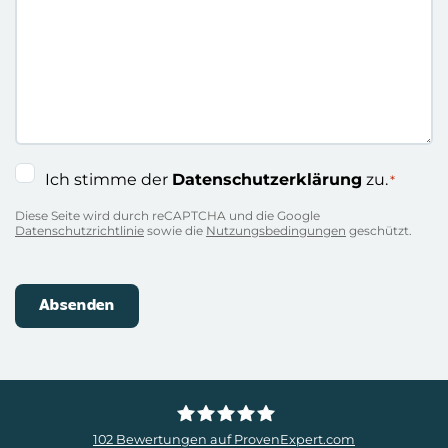
getippt
…
Einwilligung
Ich stimme der
Datenschutzerklärung
zu.
*
*
Diese Seite wird durch reCAPTCHA und die Google
Datenschutzrichtlinie
sowie die
Nutzungsbedingungen
geschützt.
102
Bewertungen auf ProvenExpert.com