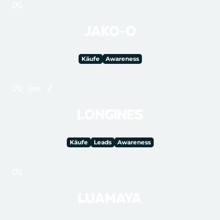
JAKO-O
Käufe
Awareness
LONGINES
Käufe
Leads
Awareness
LUAMAYA