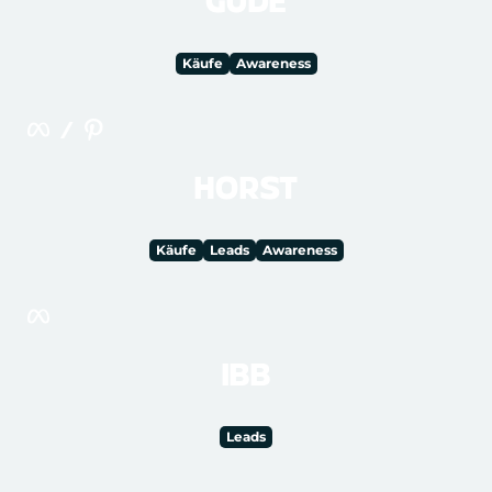
GUDE
Käufe
Awareness
HORST
Käufe
Leads
Awareness
IBB
Leads