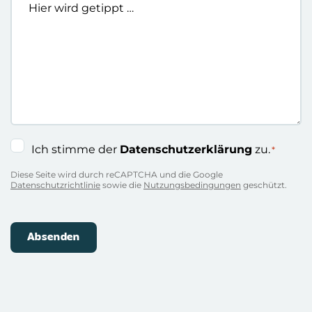
wird
getippt
…
Einwilligung
Ich stimme der
Datenschutzerklärung
zu.
*
*
Diese Seite wird durch reCAPTCHA und die Google
Datenschutzrichtlinie
sowie die
Nutzungsbedingungen
geschützt.