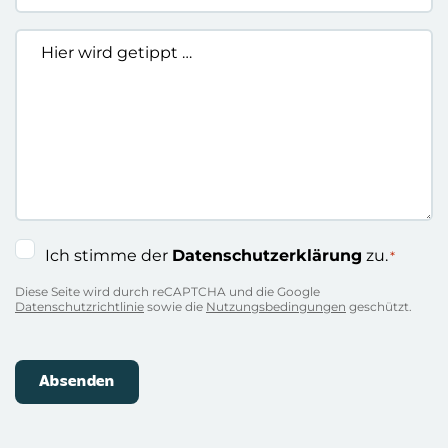
Hier
wird
getippt
…
Einwilligung
Ich stimme der
Datenschutzerklärung
zu.
*
*
Diese Seite wird durch reCAPTCHA und die Google
Datenschutzrichtlinie
sowie die
Nutzungsbedingungen
geschützt.