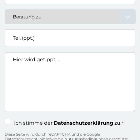
Beratung
zu
*
Tel.
(opt.)
Hier
wird
getippt
…
Einwilligung
Ich stimme der
Datenschutzerklärung
zu.
*
*
Diese Seite wird durch reCAPTCHA und die Google
Datenschutzrichtlinie
sowie die
Nutzungsbedingungen
geschützt.