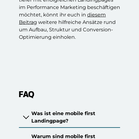
im Performance Marketing beschäftigen
möchtet, könnt ihr euch in
diesem
Beitrag
weitere hilfreiche Ansätze rund
um Aufbau, Struktur und Conversion-
Optimierung einholen.
Eine Mobile-First-Landingpage ist
Ein großer Teil des Paid Traffics
eine Landingpage, deren Aufbau
FAQ
gelangt über das Smartphone auf
zuerst für mobile NutzerInnen
Zielseiten. Viele NutzerInnen
gedacht ist. Inhalte, Reihenfolge
stoßen beim Scrollen durch Social
Was ist eine mobile first
und Nutzerführung orientieren
Media Plattformen wie
TikTok
oder
Landingpage?
sich also zunächst am Smartphone.
Instagram
auf Anzeigen. Wenn sie
auf der Landingpage nicht schnell
Warum sind mobile first
genug verstehen, worum es geht,