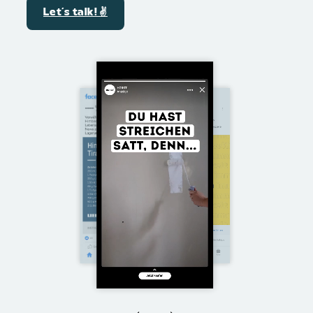
Let´s talk! ✌️