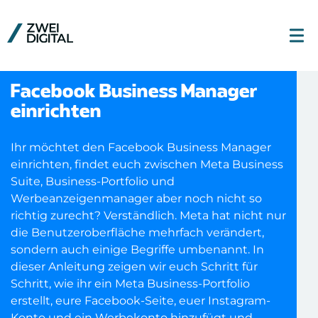
Facebook Business Manager
einrichten
Ihr möchtet den Facebook Business Manager
einrichten, findet euch zwischen Meta Business
Suite, Business-Portfolio und
Werbeanzeigenmanager aber noch nicht so
richtig zurecht? Verständlich. Meta hat nicht nur
die Benutzeroberfläche mehrfach verändert,
sondern auch einige Begriffe umbenannt. In
dieser Anleitung zeigen wir euch Schritt für
Schritt, wie ihr ein Meta Business-Portfolio
erstellt, eure Facebook-Seite, euer Instagram-
Konto und ein Werbekonto hinzufügt und