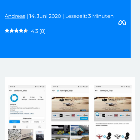
Andreas
| 14. Juni 2020 | Lesezeit: 3 Minuten
4.3
(
8
)