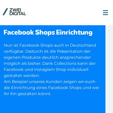
Facebook Shops Einrichtung
Nun ist Facebook Shops auch in Deutschland
verfügbar. Dadurch ist die Präsentation der
eigenen Produkte deutlich ansprechender
möglich als bisher. Dank Collections kann der
Facebook und Instagram Shop individuell
gestaltet werden.
Am Beispiel unseres Kunden zeigen wir euch
die Einrichtung eines Facebook Shops und wie
ihr ihn gestalten könnt.