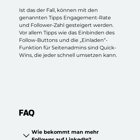
Ist das der Fall, können mit den
regelmäßig posten
genannten Tipps Engagement-Rate
und Follower-Zahl gesteigert werden.
starke Hooks in den ersten
Vor allem Tipps wie das Einbinden des
Zeilen nutzen
Follow-Buttons und die „Einladen“-
Funktion für Seitenadmins sind Quick-
Meinungen und klare
Wins, die jeder schnell umsetzen kann.
Perspektiven teilen
Kommentare aktiv
beantworten
relevante Branchenthemen
aufgreifen
FAQ
MitarbeiterInnen und
Teamprofile einbinden
informieren, inspirieren oder
Diskussionen anstoßen
Wie bekommt man mehr
Follower auf LinkedIn?