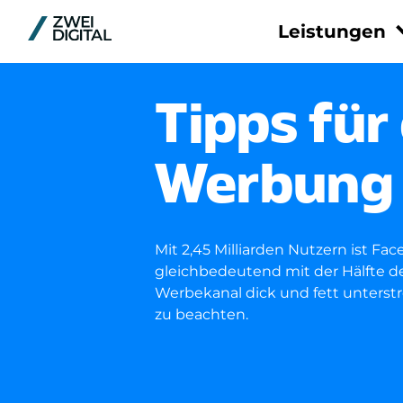
Leistungen
Plattform
Tipps für
Meta
Pinterest
Werbung
TikTok
LinkedIn
Google
Mit 2,45 Milliarden Nutzern ist Fa
Reddit
gleichbedeutend mit der Hälfte d
Werbekanal dick und fett unterst
zu beachten.