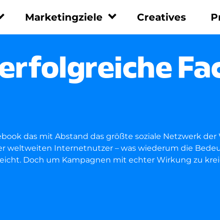
Marketingziele
Creatives
P
en
Marketingziele
Leistungen
 erfolgreiche F
Leadgenerierung
Performance
Marketing
Umsatzsteigerung
UGC
Social Recruiting
Whitepaper
App Installationen
Tracking Integration
Markenbekanntheit
cebook das mit Abstand das größte soziale Netzwerk der 
Beratung
er weltweiten Internetnutzer – was wiederum die Bedeu
Reporting
reicht. Doch um Kampagnen mit echter Wirkung zu kreie