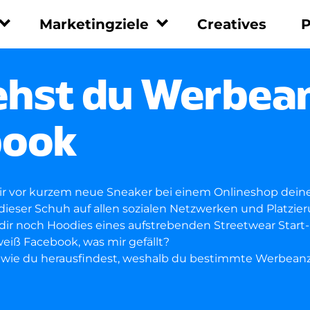
Marketingziele
Creatives
P
men
Marketingziele
Leistungen
ehst du Werbea
Leadgenerierung
Performance
Marketing
Umsatzsteigerung
book
UGC
Social Recruiting
Whitepaper
App Installationen
Tracking Integration
Markenbekanntheit
ir vor kurzem neue Sneaker bei einem Onlineshop dein
Beratung
ur dieser Schuh auf allen sozialen Netzwerken und Platz
Reporting
dir noch Hoodies eines aufstrebenden Streetwear Start-
eiß Facebook, was mir gefällt?
u, wie du herausfindest, weshalb du bestimmte Werbean