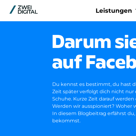
Leistungen
Plattfor
Darum si
Meta
Pinterest
auf Face
TikTok
LinkedIn
Google
Du kennst es bestimmt, du hast d
Reddit
Zeit später verfolgt dich nicht n
Schuhe. Kurze Zeit darauf werden 
Werden wir ausspioniert? Woher w
In diesem Blogbeitrag erfährst d
bekommst.