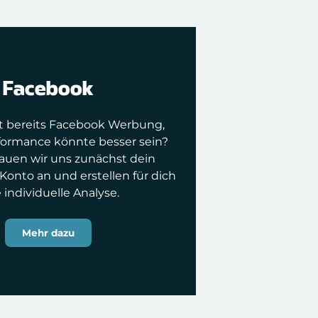
Facebook
t bereits Facebook Werbung,
rformance könnte besser sein?
auen wir uns zunächst dein
onto an und erstellen für dich
 individuelle Analyse.
Mehr dazu