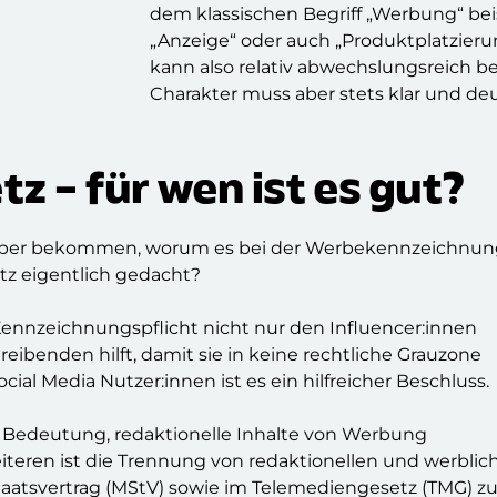
dem klassischen Begriff „Werbung“ bei
„Anzeige“ oder auch „Produktplatzie
kann also relativ abwechslungsreich b
Charakter muss aber stets klar und de
tz – für wen ist es gut?
rüber bekommen, worum es bei der Werbekennzeichnun
etz eigentlich gedacht?
Kennzeichnungspflicht nicht nur den Influencer:innen
eibenden hilft, damit sie in keine rechtliche Grauzone
cial Media Nutzer:innen ist es ein hilfreicher Beschluss.
n Bedeutung, redaktionelle Inhalte von Werbung
teren ist die Trennung von redaktionellen und werblic
taatsvertrag (MStV) sowie im Telemediengesetz (TMG) z