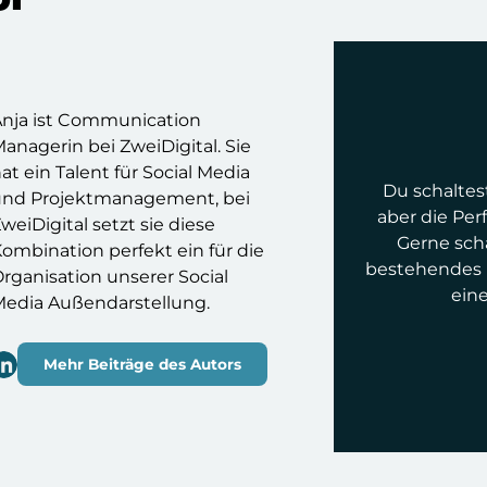
Anja ist Communication
anagerin bei ZweiDigital. Sie
at ein Talent für Social Media
Du schaltes
und Projektmanagement, bei
aber die Pe
weiDigital setzt sie diese
Gerne sch
ombination perfekt ein für die
bestehendes K
rganisation unserer Social
eine
Media Außendarstellung.
Mehr Beiträge des Autors