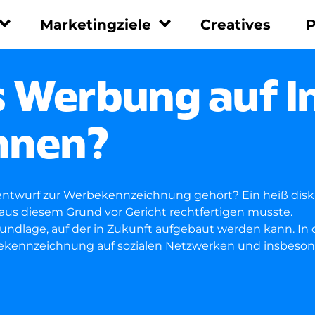
Marketingziele
Creatives
P
men
Marketingziele
Leistungen
 Werbung auf I
Leadgenerierung
Performance
Marketing
Umsatzsteigerung
hnen?
UGC
Social Recruiting
Whitepaper
App Installationen
Tracking Integration
Markenbekanntheit
ntwurf zur Werbekennzeichnung gehört? Ein heiß disku
Beratung
aus diesem Grund vor Gericht rechtfertigen musste.
Reporting
undlage, auf der in Zukunft aufgebaut werden kann. In d
ekennzeichnung auf sozialen Netzwerken und insbeson