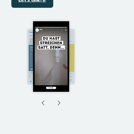
Let´s talk! ✌️