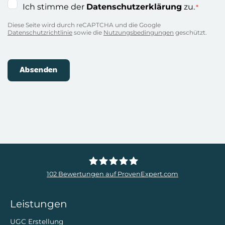
Einwilligung
Ich stimme der
Datenschutzerklärung
zu.
*
*
Diese Seite wird durch reCAPTCHA und die Google
Datenschutzrichtlinie
sowie die
Nutzungsbedingungen
geschützt.
102
Bewertungen auf ProvenExpert.com
ZweiDigital
Leistungen
UGC Erstellung