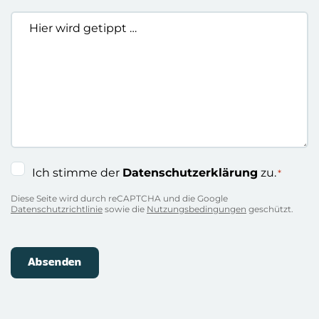
Hier
wird
getippt
…
Einwilligung
Ich stimme der
Datenschutzerklärung
zu.
*
*
Diese Seite wird durch reCAPTCHA und die Google
Datenschutzrichtlinie
sowie die
Nutzungsbedingungen
geschützt.