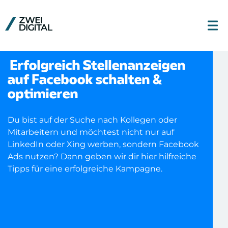
Erfolgreich Stellenanzeigen
auf Facebook schalten &
optimieren
Du bist auf der Suche nach Kollegen oder
Mitarbeitern und möchtest nicht nur auf
LinkedIn oder Xing werben, sondern Facebook
Ads nutzen? Dann geben wir dir hier hilfreiche
Tipps für eine erfolgreiche Kampagne.