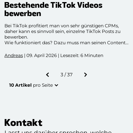
Bestehende TikTok Videos
bewerben
Bei TikTok profitiert man von sehr günstigen CPMs,
daher kann es sinnvoll sein, einzelne TikTok Posts zu
bewerben.
Wie funktioniert das? Dazu muss man seinen Content
für Werbung autorisieren, einen Videocode generieren
und an das TikTok Ads Team zur Review senden. Wie
Andreas
| 09. April 2026 | Lesezeit: 6 Minuten
genau das Schritt für Schritt funktioniert, erfahrt ihr in
diesem Blogbeitrag.
Eine Seite zurück
3 / 37
Eine Seite weiter
10 Artikel
pro Seite
Kontakt
Lasst uns darüber sprechen, welche