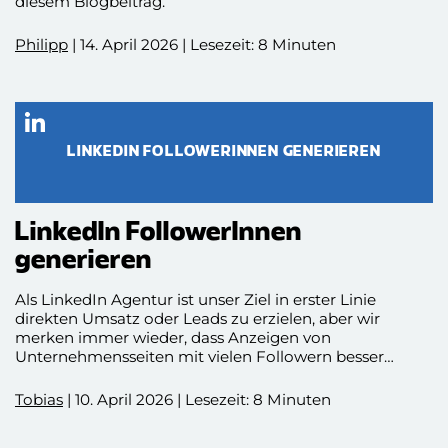
diesem Blogbeitrag.
Philipp
| 14. April 2026 | Lesezeit: 8 Minuten
LINKEDIN FOLLOWERINNEN GENERIEREN
LinkedIn FollowerInnen
generieren
Als LinkedIn Agentur ist unser Ziel in erster Linie
direkten Umsatz oder Leads zu erzielen, aber wir
merken immer wieder, dass Anzeigen von
Unternehmensseiten mit vielen Followern besser
geklickt werden. Neben den Interaktionen unter den
jeweiligen Anzeigen, die mit Abstand den größten
Tobias
| 10. April 2026 | Lesezeit: 8 Minuten
Einfluss haben, ist also auch diese eher unscheinbare
Zahl ein Faktor für den Erfolg von Ads. Abgesehen