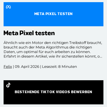
davon ist eine gute organische Reichweite ebenfalls ein
starkes Instrument, um Content an die richtigen
Empfänger zu verteilen.
META PIXEL TESTEN
Meta Pixel testen
Ähnlich wie ein Motor den richtigen Treibstoff braucht,
braucht auch der Meta Algorithmus die richtigen
Daten, um optimal für euch arbeiten zu können.
Erfahrt in diesem Artikel, wie ihr sicherstellen könnt, ob
das Meta Pixel richtig sitzt und auf welche Zeichen ihr
sonst im Werbeanzeigenmanager achten solltet.
Felix
| 09. April 2026 | Lesezeit: 8 Minuten
BESTEHENDE TIKTOK VIDEOS BEWERBEN