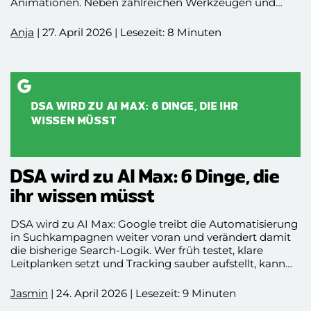
Animationen. Neben zahlreichen Werkzeugen und
Funktionen gibt es die sogenannten Expressions. Diese
Funktion ermöglicht es den NutzerInnen, komplexe
Anja
| 27. April 2026 | Lesezeit: 8 Minuten
Animationen zu erstellen. Was genau Expressions sind,
welche Vorteile sie haben und welche allgemeinen
Expressions man verwenden kann, zeigen wir euch in
diesem Blogbeitrag.
DSA WIRD ZU AI MAX: 6 DINGE, DIE IHR
WISSEN MÜSST
DSA wird zu AI Max: 6 Dinge, die
ihr wissen müsst
DSA wird zu AI Max: Google treibt die Automatisierung
in Suchkampagnen weiter voran und verändert damit
die bisherige Search-Logik. Wer früh testet, klare
Leitplanken setzt und Tracking sauber aufstellt, kann
die Umstellung gezielt steuern, statt sich später von
automatischen Änderungen überraschen zu lassen.
Jasmin
| 24. April 2026 | Lesezeit: 9 Minuten