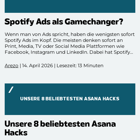
Spotify Ads als Gamechanger?
Wenn man von Ads spricht, haben die wenigsten sofort
Spotify Ads im Kopf. Die meisten denken sofort an
Print, Media, TV oder Social Media Plattformen wie
Facebook, Instagram und LinkedIn. Dabei hat Spotify
ein recht großes Potential allein schon durch die hohe
Nutzerzahl aufzuweisen. Ergänzt wird das Ganze um
Arezo
| 14. April 2026 | Lesezeit: 13 Minuten
spannende Ad Formate, die es wert sind, genauer
betrachtet zu werden. In diesem Blogbeitrag begeben
wir uns auf eine kleine Reise in die Spotify Ads Welt.
Dabei gehen wir auf Spotify im Allgemeinen ein,
schauen uns die verschiedenen Formate an,
beschäftigen uns mit ein paar Zahlen und Statistiken
UNSERE 8 BELIEBTESTEN ASANA HACKS
und wägen auch ab, für welche Unternehmen sich
Spotify besonders gut eignet. Viel Spaß beim
Eintauchen!
Unsere 8 beliebtesten Asana
Hacks