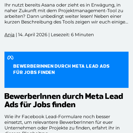
Ihr nutzt bereits Asana oder zieht es in Erwägung, in
naher Zukunft mit dem Projektmanagement-Tool zu
arbeiten? Dann unbedingt weiter lesen! Neben einer
kurzen Beschreibung des Tools zeigen wir euch einige
spannende Tipps und Tricks, wie ihr Asana optimal für
euch nutzen könnt. Alle wichtigen Asana Hacks haben
Anja
| 14. April 2026 | Lesezeit: 6 Minuten
wir für euch herausgesucht. Viel Spaß beim
Ausprobieren!
BEWERBERINNEN DURCH META LEAD ADS
FÜR JOBS FINDEN
BewerberInnen durch Meta Lead
Ads für Jobs finden
Wie ihr Facebook Lead-Formulare noch besser
einsetzt, um relevantere BewerberInnen für euer
Unternehmen oder Projekte zu finden, erfahrt ihr in