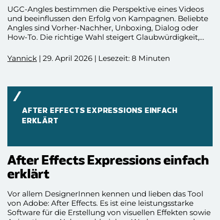
UGC-Angles bestimmen die Perspektive eines Videos
und beeinflussen den Erfolg von Kampagnen. Beliebte
Angles sind Vorher-Nachher, Unboxing, Dialog oder
How-To. Die richtige Wahl steigert Glaubwürdigkeit,
Engagement und Reichweite. Erfahre, welche UGC-
Angles auf welchen Plattformen am besten
Yannick
| 29. April 2026 | Lesezeit: 8 Minuten
funktionieren! 🚀
AFTER EFFECTS EXPRESSIONS EINFACH
ERKLÄRT
After Effects Expressions einfach
erklärt
Vor allem DesignerInnen kennen und lieben das Tool
von Adobe: After Effects. Es ist eine leistungsstarke
Software für die Erstellung von visuellen Effekten sowie