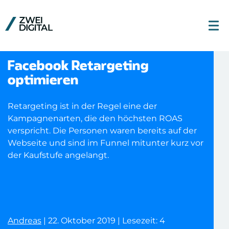
Facebook Retargeting
optimieren
Retargeting ist in der Regel eine der
Kampagnenarten, die den höchsten ROAS
verspricht. Die Personen waren bereits auf der
Webseite und sind im Funnel mitunter kurz vor
der Kaufstufe angelangt.
Andreas
| 22. Oktober 2019 | Lesezeit: 4