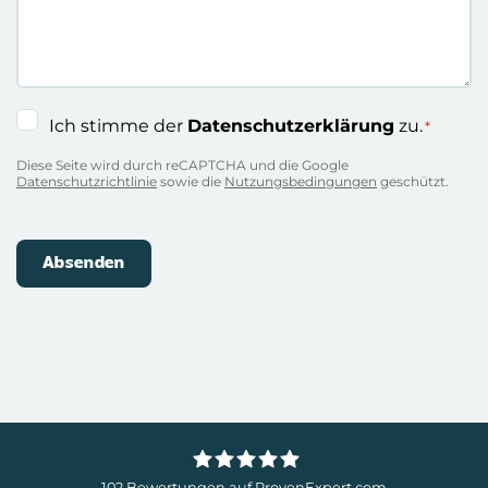
Einwilligung
Ich stimme der
Datenschutzerklärung
zu.
*
*
Diese Seite wird durch reCAPTCHA und die Google
Datenschutzrichtlinie
sowie die
Nutzungsbedingungen
geschützt.
102
Bewertungen auf ProvenExpert.com