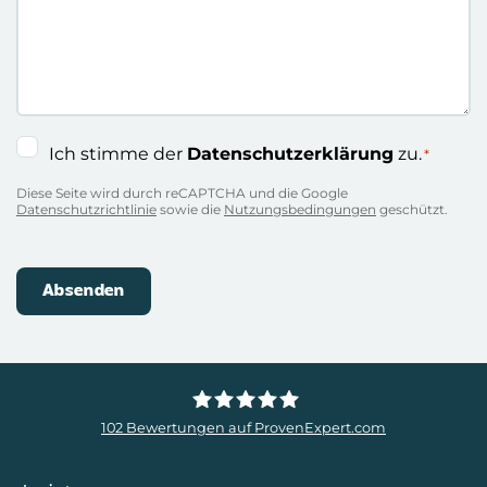
Einwilligung
Ich stimme der
Datenschutzerklärung
zu.
*
*
Diese Seite wird durch reCAPTCHA und die Google
Datenschutzrichtlinie
sowie die
Nutzungsbedingungen
geschützt.
102
Bewertungen auf ProvenExpert.com
ZweiDigital