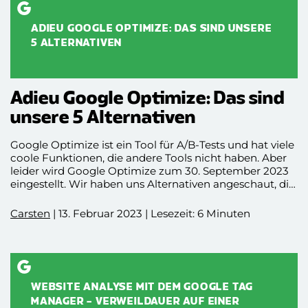
Überblick zu behalten. Welcher Kampagnentyp ist für
mich der Richtige? Welche Kanäle bedient meine
Kampagne, wie stelle ich sie richtig ein und welche
ADIEU GOOGLE OPTIMIZE: DAS SIND UNSERE
Kampagnenarten lassen sich gut kombinieren?
5 ALTERNATIVEN
Auf all diese Fragen bietet Google mit seinem Google
Ads-Kampagnentyp nun eine einfache Lösung – Diese
nennt sich “Performance Max” oder zu Deutsch
“Kampagne für maximale Performance”. Und hier ist
Adieu Google Optimize: Das sind
der Name Programm! Das Kampagnenformat steigert
unsere 5 Alternativen
in aller Regel merklich die Performance und erfreut
sich daher an durchweg positivem Feedback, von
Google Optimize ist ein Tool für A/B-Tests und hat viele
Google Ads Neulingen bis hin zu Google Ads Gurus, die
coole Funktionen, die andere Tools nicht haben. Aber
über die Jahre zuschauen durften, wie sich der Service
leider wird Google Optimize zum 30. September 2023
von Google Ads stetig weiterentwickelt.
eingestellt. Wir haben uns Alternativen angeschaut, die
ähnliche Funktionen wie Google Optimize haben,
sodass wir dir in diesem Artikel unsere Top 5
Carsten
| 13. Februar 2023 | Lesezeit: 6 Minuten
Alternativen zu Google Optimize mit ihren Vor- und
Nachteilen aufzeigen.
WEBSITE ANALYSE MIT DEM GOOGLE TAG
MANAGER – VERWEILDAUER AUF EINER