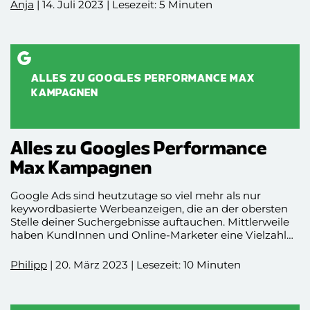
angesagt sind. Hierbei gibt es eine Vielzahl von
Anja
| 14. Juli 2023 | Lesezeit: 5 Minuten
Möglichkeiten, das Tool in deiner Online Marketing
Strategie sinnvoll einzusetzen. In diesem Blogbeitrag
zeigen wir dir, was Google Trends überhaupt ist, wie du
es verwenden kannst, welche Vorteile sich aus dem
Tool ergeben und wie du das Potenzial von Google
Trends für deine Marke oder dein Unternehmen
ALLES ZU GOOGLES PERFORMANCE MAX
sinnvoll nutzen kannst.
KAMPAGNEN
Alles zu Googles Performance
Max Kampagnen
Google Ads sind heutzutage so viel mehr als nur
keywordbasierte Werbeanzeigen, die an der obersten
Stelle deiner Suchergebnisse auftauchen. Mittlerweile
haben KundInnen und Online-Marketer eine Vielzahl
an Möglichkeiten, ihre Werbung im Google Anzeigen-
Netzwerk unterzubringen.
Philipp
| 20. März 2023 | Lesezeit: 10 Minuten
Doch zwischen “Search-”, “Display-”, “Shopping-”,
“Video-”, “App-”, “Smart-”, und “Discovery-”
Kampagnen wird es für viele Personen schwierig, den