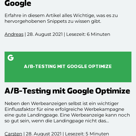
Google
Erfahre in diesem Artikel alles Wichtige, was es zu
hervorgehobenen Snippets zu wissen gibt.
Andreas
| 28. August 2021 | Lesezeit: 6 Minuten
A/B-TESTING MIT GOOGLE OPTIMIZE
A/B-Testing mit Google Optimize
Neben den Werbeanzeigen selbst ist ein wichtiger
Einflussfaktor für eine erfolgreiche Werbekampagne
eine gute Landingpage. Eine Werbeanzeige kann noch
so gut sein, wenn die Landingpage nicht das
Zielvorhaben erfüllt. Meist können kleine Änderungen
schon große Auswirkungen auf den Erfolg der
Carsten
| 28. August 2021 | Lesezeit: 5 Minuten