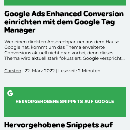
Google Ads Enhanced Conversion
einrichten mit dem Google Tag
Manager
Wer einen direkten Ansprechpartner aus dem Hause
Google hat, kommt um das Thema erweiterte
Conversions aktuell nicht dran vorbei, denn dieses
Thema wird aktuell stark fokussiert. Google verspricht,
anhand von Enhanced Conversion genauer die
Erfüllung von Zielvorhaben tracken zu können, indem
Carsten
| 22. März 2022 | Lesezeit: 2 Minuten
man gehashte Kundendaten zur Verfügung stellt.
Neben der Pflicht zur Verwendung der E-Mail-Adresse,
lassen sich weitere personenbezogene Daten
(Vorname, Nachname, Telefonnummer, etc.) an Google
weitergeben. Bevor du diese Möglichkeit in Betracht
ziehst, solltest du allerdings mit deinem
HERVORGEHOBENE SNIPPETS AUF GOOGLE
Datenschutzverantwortlichen Rücksprache halten, ob
der SHA256-Einweg-Hash-Algorithmus zu Bedenken
führt. Laut Google sei dieses allerdings kein Problem im
Hinblick auf die DSGVO.
Hervorgehobene Snippets auf