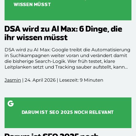
WISSEN MÜSST
DSA wird zu AI Max: 6 Dinge, die
ihr wissen müsst
DSA wird zu AI Max: Google treibt die Automatisierung
in Suchkampagnen weiter voran und verändert damit
die bisherige Search-Logik. Wer früh testet, klare
Leitplanken setzt und Tracking sauber aufstellt, kann
die Umstellung gezielt steuern, statt sich später von
automatischen Änderungen überraschen zu lassen.
Jasmin
| 24. April 2026 | Lesezeit: 9 Minuten
DARUM IST SEO 2025 NOCH RELEVANT