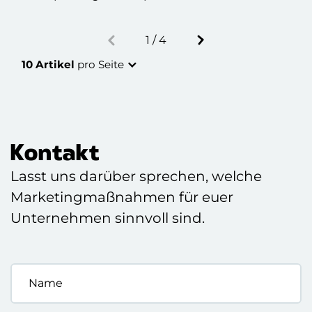
Kampagne haben.
Anpassungen von Webseiten werden meist als
aufwendiger eingeschätzt, daher schrecken viele
1 / 4
Eine Seite weiter
Advertiser von A/B-Testings auf der Landingpage
zurück. Dass A/B-Testing auf Zielseiten aber nicht
10 Artikel
pro Seite
kompliziert sein müssen, beweist Google Optimize.
Kontakt
Lasst uns darüber sprechen, welche
Marketingmaßnahmen für euer
Unternehmen sinnvoll sind.
Name
*