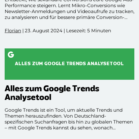
Performance steigern. Lernt Mikro-Conversions wie
Newsletter-Anmeldungen und Videoaufrufe zu tracken,
zu analysieren und für bessere primäre Conversion-
Raten zu nutzen. Mit praxisnahen Tipps zur
Implementierung, Datenanalyse und
Florian
| 23. August 2024 | Lesezeit: 5 Minuten
Kampagnenoptimierung. Fallbeispiel zur „Zeit auf
Seite“-Conversion mit 30% höherem Engagement und
gesteigerter Lead-Rate inklusive.
ALLES ZUM GOOGLE TRENDS ANALYSETOOL
Alles zum Google Trends
Analysetool
Google Trends ist ein Tool, um aktuelle Trends und
Themen herauszufinden. Von Deutschland-
spezifischen Suchanfragen bis hin zu globalen Themen
– mit Google Trends kannst du sehen, wonach
Nutzer:innen suchen und welche Inhalte gerade