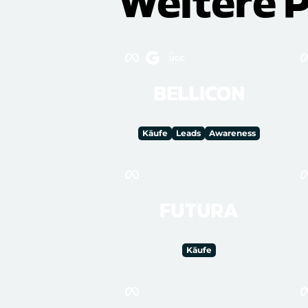
Weitere 
BELLICON
Käufe
Leads
Awareness
FUTURA
Käufe