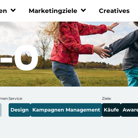
en
Marketingziele
Creatives
ormen
Marketingziele
Leistungen
Leadgenerierung
Performance
-O
Marketing
Umsatzsteigerung
UGC
Social Recruiting
Whitepaper
App Installationen
Tracking Integration
Markenbekanntheit
Beratung
Reporting
rmen:
Service:
Ziele:
Design
Kampagnen Management
Käufe
Awar