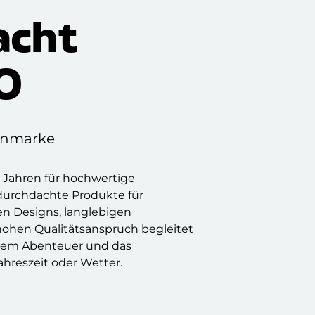
acht
O
ienmarke
n Jahren für hochwertige
durchdachte Produkte für
len Designs, langlebigen
hohen Qualitätsanspruch begleitet
edem Abenteuer und das
ahreszeit oder Wetter.