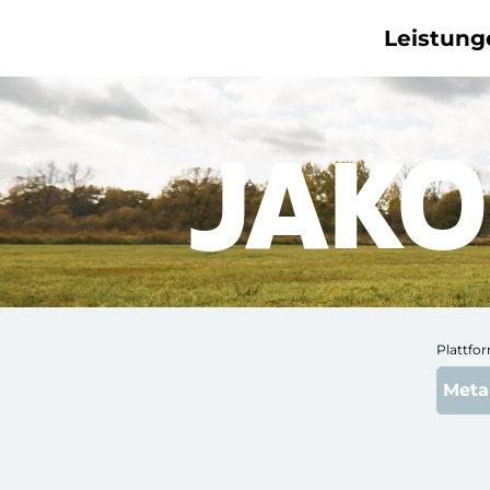
Leistung
Plattf
Meta
JAKO
Pinterest
TikTok
LinkedIn
Google
Reddit
Plattfo
Meta