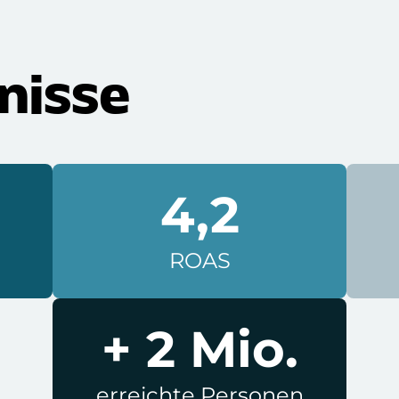
nisse
4,2
ROAS
+ 2 Mio.
erreichte Personen