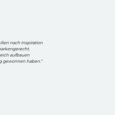
ien nach Inspiration
markengerecht.
greich aufbauen
ung gewonnen haben.“