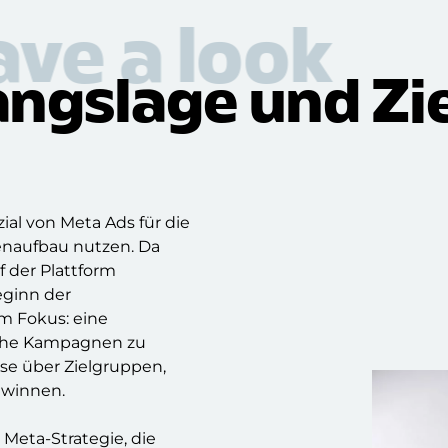
ave a look
ngslage und Zi
ial von Meta Ads für die
naufbau nutzen. Da
f der Plattform
eginn der
m Fokus: eine
eiche Kampagnen zu
se über Zielgruppen,
ewinnen.
Meta-Strategie, die