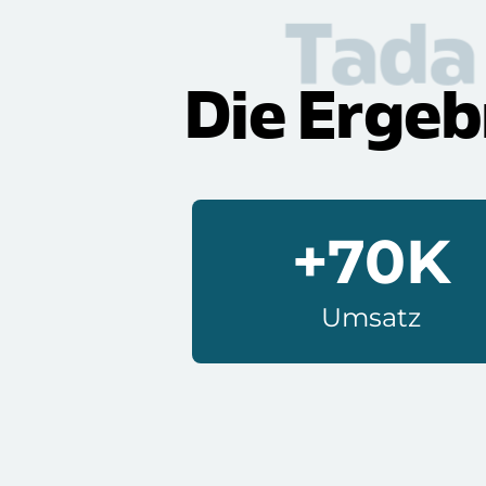
Tada
Die Ergeb
+70K
Umsatz