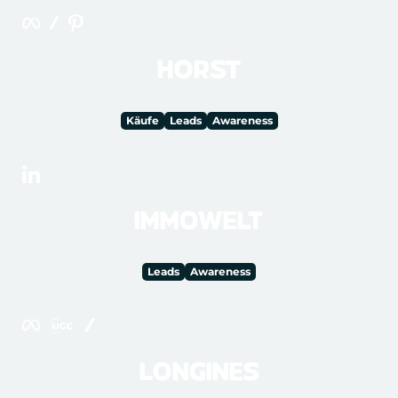
HORST
Käufe
Leads
Awareness
IMMOWELT
Leads
Awareness
LONGINES