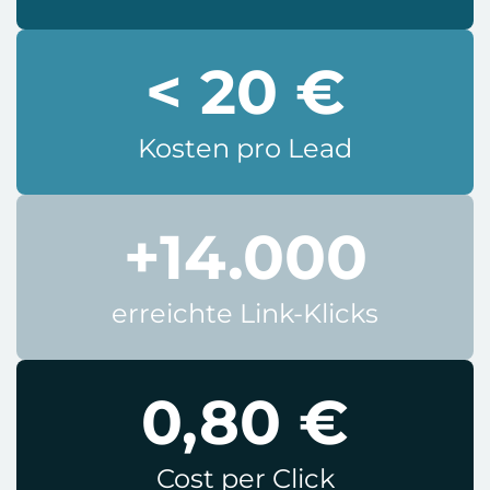
< 20 €
Kosten pro Lead
+14.000
erreichte Link-Klicks
0,80 €
Cost per Click