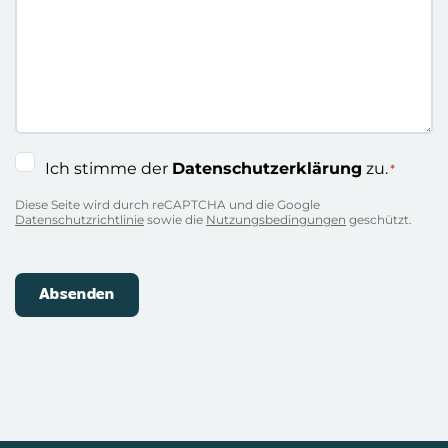
getippt
…
Einwilligung
Ich stimme der
Datenschutzerklärung
zu.
*
*
Diese Seite wird durch reCAPTCHA und die Google
Datenschutzrichtlinie
sowie die
Nutzungsbedingungen
geschützt.